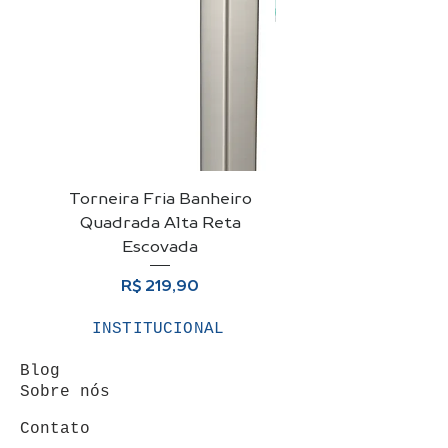
Torneira Fria Banheiro
Kit Cuba De Vidro 
Quadrada Alta Reta
Para Banheiro + Vá
Escovada
Preço
R$ 219,90
INSTITUCIONAL
Blog
Sobre nós
Contato