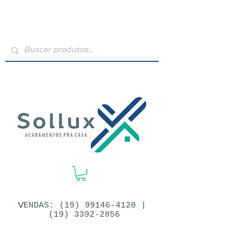
V
ENDAS: (19)​
99146-4120
|
(19) 3392-2856