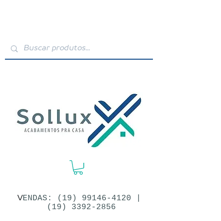
V
ENDAS: (19)​
99146-4120
|
(19) 3392-2856