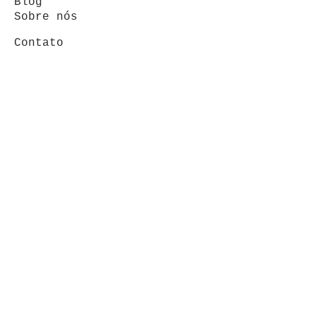
Blog
Sobre nós
Contato
DÚVIDAS
FAQ
Política de Privacidade
Termos de Uso
ÁREA DO CLIENTE
Minha conta
Meus pedidos
VENDAS: (19) 99146-
4120
FORMAS DE PAGAMENTOS