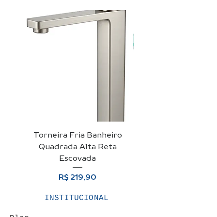
Torneira Fria Banheiro
Kit Cuba De Vidro 
Quadrada Alta Reta
Para Banheiro + Vá
Escovada
Preço
R$ 219,90
INSTITUCIONAL