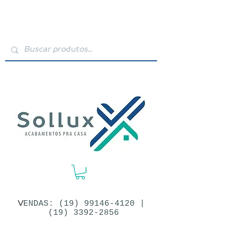
V
ENDAS: (19)​
99146-4120
|
(19) 3392-2856