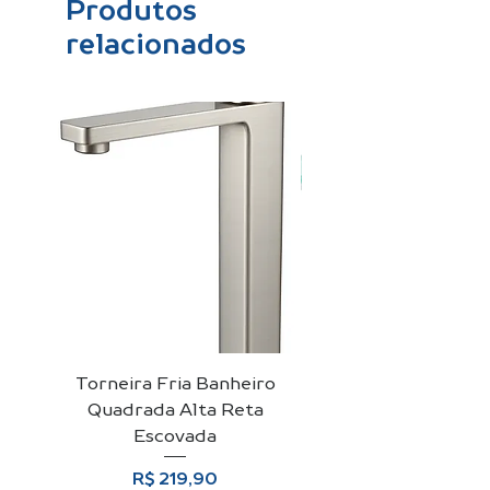
Produtos
relacionados
Torneira Fria Banheiro
Kit Cuba De Vidro 
Quadrada Alta Reta
Para Banheiro + Vá
Escovada
Preço
R$ 219,90