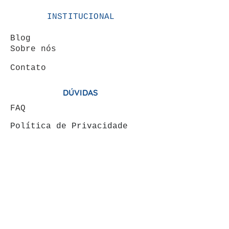
INSTITUCIONAL
Blog
Sobre nós
Contato
DÚVIDAS
FAQ
Política de Privacidade
Termos de Uso
ÁREA DO CLIENTE
Minha conta
Meus pedidos
VENDAS: (19) 99146-