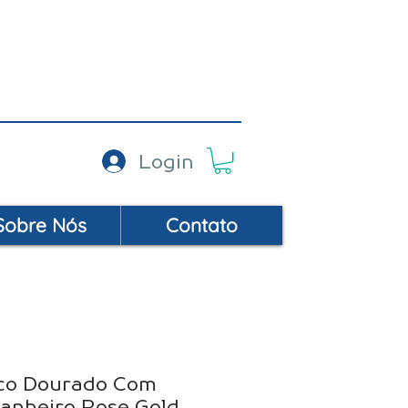
AC: (19) 99452-9414
Login
Sobre Nós
Contato
ico Dourado Com
anheiro Rose Gold