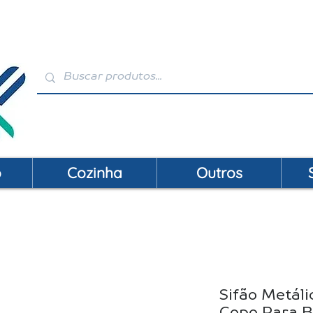
VENDAS: (19) 99146-4120 / (19) 3392-2856 | S
o
Cozinha
Outros
Sifão Metál
Copo Para B