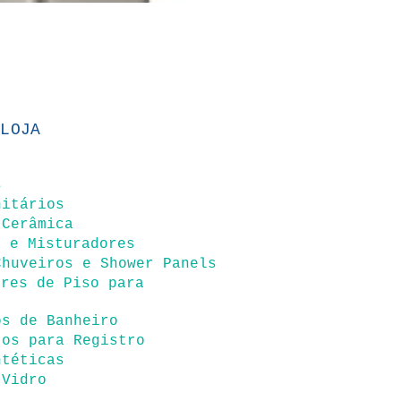
 LOJA
s
nitários
 Cerâmica
s e Misturadores
Chuveiros e Shower Panels
ores de Piso para
s
os de Banheiro
tos para Registro
ntéticas
 Vidro