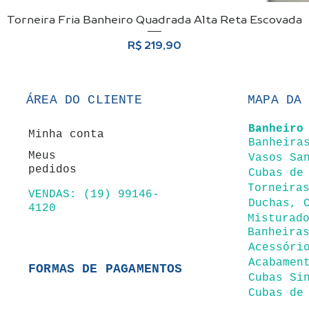
Torneira Fria Banheiro Quadrada Alta Reta Escovada
Visualização rápida
Preço
R$ 219,90
ÁREA DO CLIENTE
MAPA DA
Banheir
o
Minha conta
Ban
heira
Meus
Vasos Sa
pedidos
Cubas de
Torneira
VENDAS: (19) 99146-
Duchas, 
4120
Misturad
Banheira
Acessóri
Acabamen
FORMAS DE PAGAMENTOS
Cubas Si
Cubas de