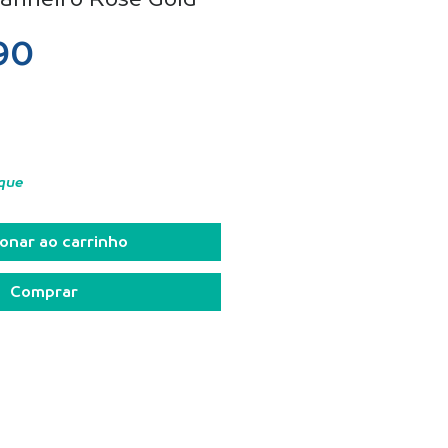
Preço
90
que
onar ao carrinho
Comprar