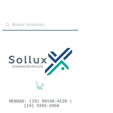
V
ENDAS: (19)​
99146-4120
|
(19) 3392-2856