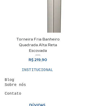
Torneira Fria Banheiro
Kit Cuba De Vidro 
Quadrada Alta Reta
Para Banheiro + Vá
Escovada
Preço
R$ 219,90
INSTITUCIONAL
Blog
Sobre nós
Contato
DÚVIDAS