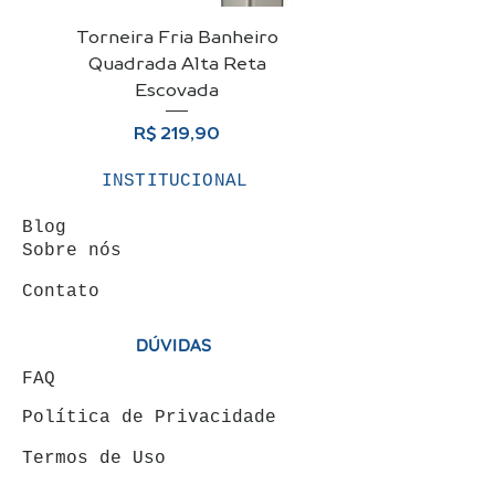
Torneira Fria Banheiro
Kit Cuba De Vidro 
Quadrada Alta Reta
Para Banheiro + Vá
Escovada
Preço
R$ 219,90
INSTITUCIONAL
Blog
Sobre nós
Contato
DÚVIDAS
FAQ
Política de Privacidade
Termos de Uso