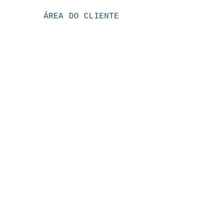
ÁREA DO CLIENTE
Minha conta
Meus pedidos
VENDAS: (19) 99146-
4120
FORMAS DE PAGAMENTOS
MAPA DA LOJA
Banheir
o