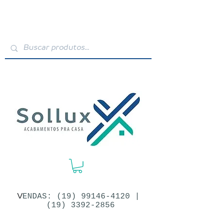
V
ENDAS: (19)​
99146-4120
|
(19) 3392-2856