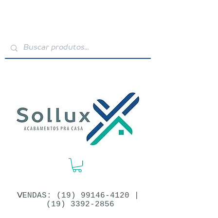
V
ENDAS: (19)​
99146-4120
|
(19) 3392-2856