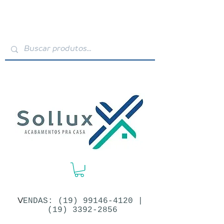
V
ENDAS: (19)​
99146-4120
|
(19) 3392-2856