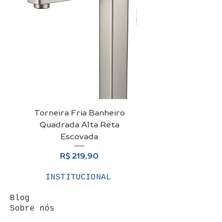
Torneira Fria Banheiro
Kit Cuba De Vidro 
Quadrada Alta Reta
Para Banheiro + Vá
Escovada
Preço
R$ 219,90
INSTITUCIONAL
Blog
Sobre nós