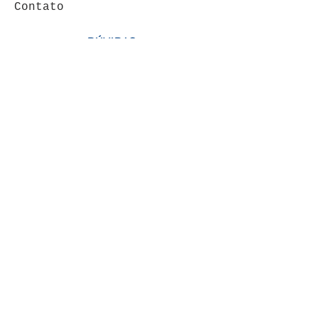
Contato
DÚVIDAS
FAQ
Política de Privacidade
Termos de Uso
ÁREA DO CLIENTE
Minha conta
Meus pedidos
VENDAS: (19) 99146-
4120
FORMAS DE PAGAMENTOS