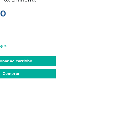
Preço
00
oque
onar ao carrinho
Comprar