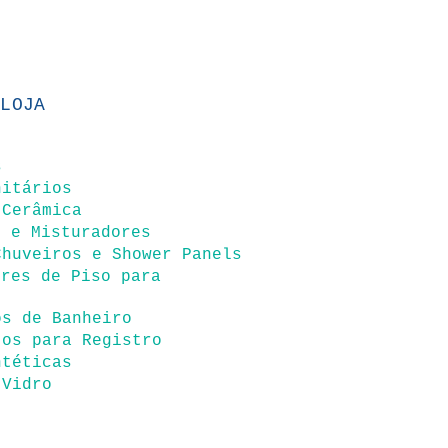
 LOJA
s
nitários
 Cerâmica
s e Misturadores
Chuveiros e Shower Panels
ores de Piso para
s
os de Banheiro
tos para Registro
ntéticas
 Vidro