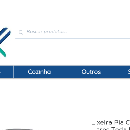
VENDAS: (19) 99146-4120 / (19) 3392-2856 | S
o
Cozinha
Outros
Lixeira Pia 
Litros Toda 