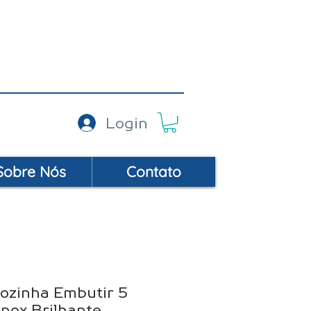
AC: (19) 99452-9414
Login
Sobre Nós
Contato
Cozinha Embutir 5
Inox Brilhante