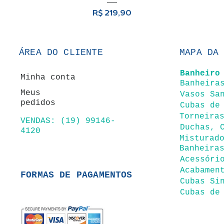
Preço
R$ 219,90
ÁREA DO CLIENTE
MAPA DA
Banheir
o
Minha conta
Ban
heira
Meus
Vasos Sa
pedidos
Cubas de
Torneira
VENDAS: (19) 99146-
Duchas, 
4120
Misturad
Banheira
Acessóri
Acabamen
FORMAS DE PAGAMENTOS
Cubas Si
Cubas de