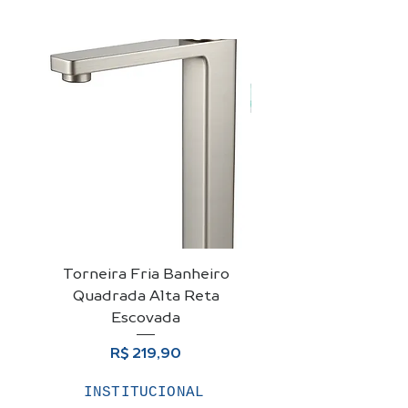
Torneira Fria Banheiro
Kit Cuba De Vidro 
Quadrada Alta Reta
Para Banheiro + Vá
Escovada
Preço
R$ 219,90
INSTITUCIONAL