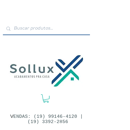
V
ENDAS: (19)​
99146-4120
|
(19) 3392-2856