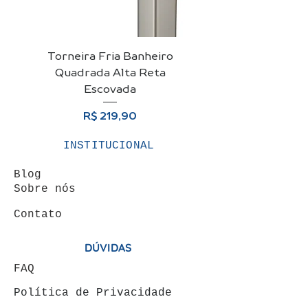
Torneira Fria Banheiro
Kit Cuba De Vidro 
Quadrada Alta Reta
Para Banheiro + Vá
Escovada
Preço
R$ 219,90
INSTITUCIONAL
Blog
Sobre nós
Contato
DÚVIDAS
FAQ
Política de Privacidade