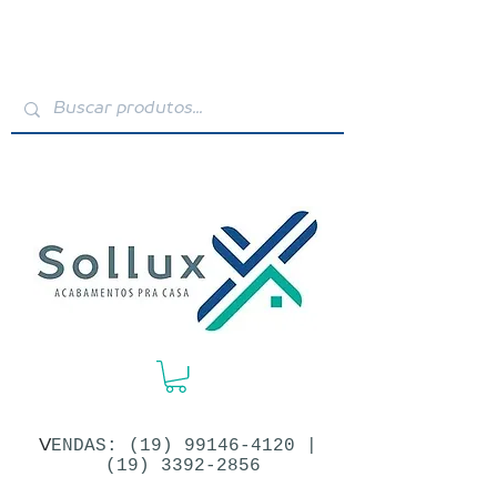
V
ENDAS: (19)​
99146-4120
|
(19) 3392-2856