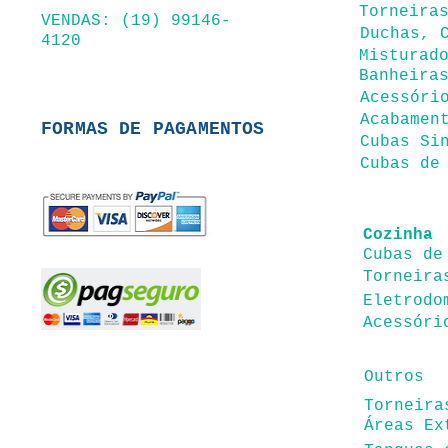
Torneira
VENDAS: (19) 99146-
Duchas, 
4120
Misturad
Banheira
Acessóri
Acabamen
FORMAS DE PAGAMENTOS
Cubas Si
Cubas de
Coz
inha
Cubas de
Torneira
Eletrodo
Acessóri
Outros
Torneira
Áreas Ex