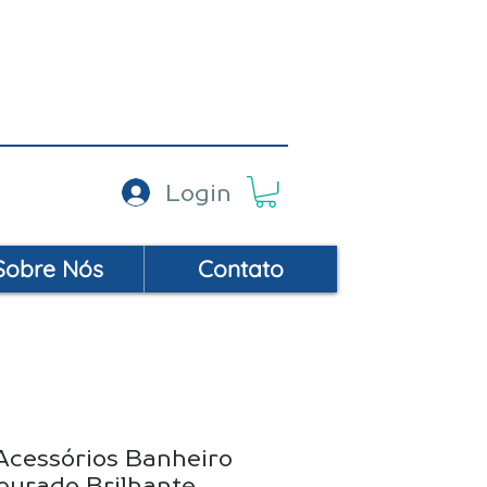
AC: (19) 99452-9414
Login
Sobre Nós
Contato
 Acessórios Banheiro
urado Brilhante