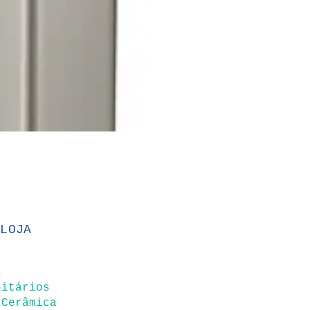
 LOJA
s
nitários
 Cerâmica