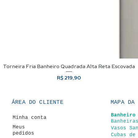
Torneira Fria Banheiro Quadrada Alta Reta Escovada
Visualização rápida
Preço
R$ 219,90
ÁREA DO CLIENTE
MAPA DA
Banheir
o
Minha conta
Ban
heira
Meus
Vasos Sa
pedidos
Cubas de