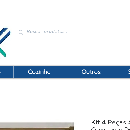
VENDAS: (19) 99146-4120 / (19) 3392-2856 | S
o
Cozinha
Outros
Kit 4 Peças
Quadrado Do