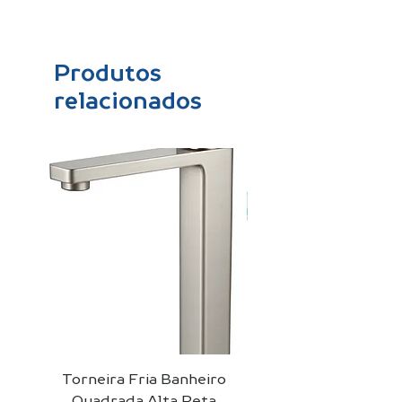
Produtos
relacionados
Torneira Fria Banheiro
Kit Cuba De Vidro 
Quadrada Alta Reta
Para Banheiro + Vá