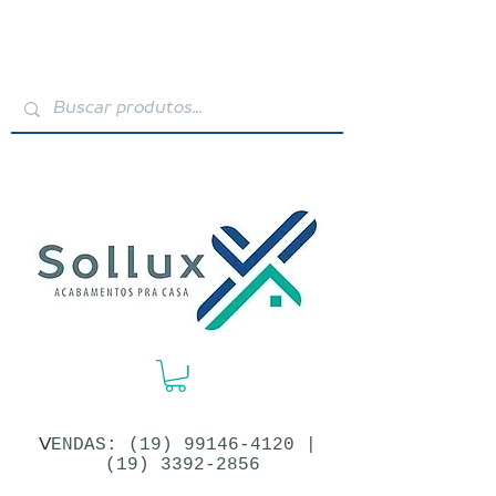
V
ENDAS: (19)​
99146-4120
|
(19) 3392-2856