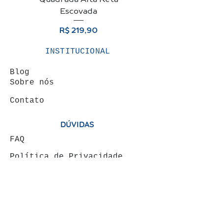
Escovada
Preço
R$ 219,90
INSTITUCIONAL
Blog
Sobre nós
Contato
DÚVIDAS
FAQ
Política de Privacidade
Termos de Uso
ÁREA DO CLIENTE