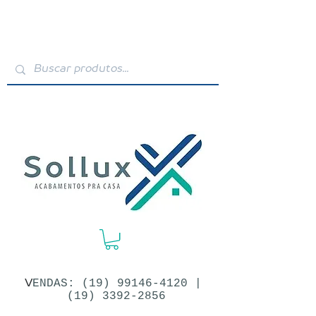
V
ENDAS: (19)​
99146-4120
|
(19) 3392-2856