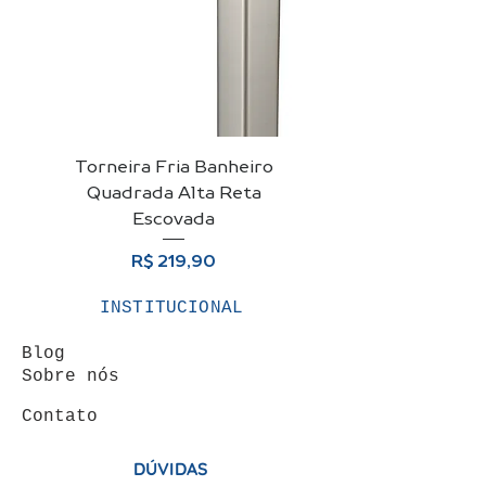
Torneira Fria Banheiro
Kit Cuba De Vidro 
Quadrada Alta Reta
Para Banheiro + Vá
Escovada
Preço
R$ 219,90
INSTITUCIONAL
Blog
Sobre nós
Contato
DÚVIDAS