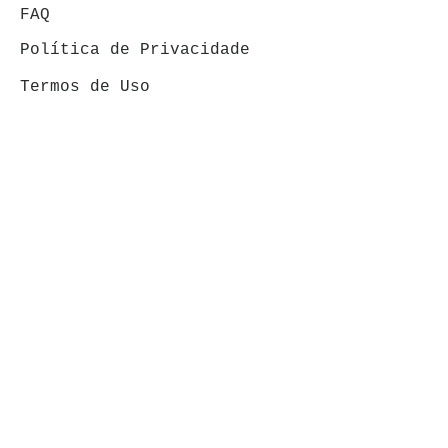
FAQ
Política de Privacidade
Termos de Uso
ÁREA DO CLIENTE
Minha conta
Meus pedidos
VENDAS: (19) 99146-
4120
FORMAS DE PAGAMENTOS