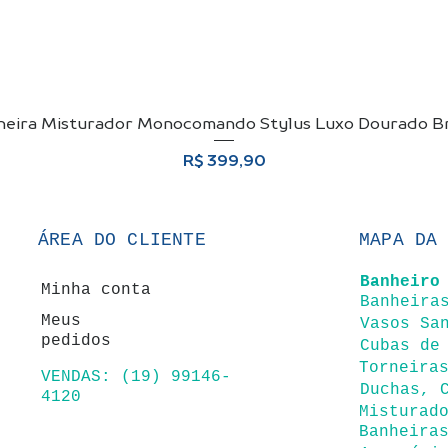
neira Misturador Monocomando Stylus Luxo Dourado Br
Visualização rápida
Preço
R$ 399,90
ÁREA DO CLIENTE
MAPA DA
Banheir
o
Minha conta
Ban
heira
Meus
Vasos Sa
pedidos
Cubas de
Torneira
VENDAS: (19) 99146-
Duchas, 
4120
Misturad
Banheira