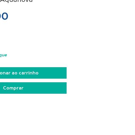
Preço
90
que
onar ao carrinho
Comprar