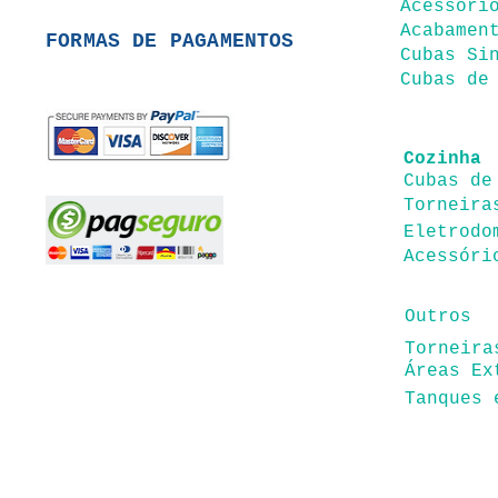
Acessóri
Acabamen
FORMAS DE PAGAMENTOS
Cubas Si
Cubas de
Coz
inha
Cubas de
Torneira
Eletrodo
Acessóri
Outros
Torneira
Áreas Ex
Tanques 
endas: (19) 99146-4120 / SAC: (19) 99452-941