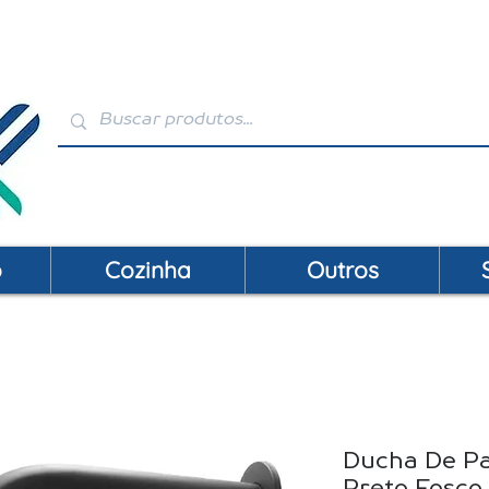
VENDAS: (19) 99146-4120 / (19) 3392-2856 | S
o
Cozinha
Outros
Ducha De P
Preto Fosco