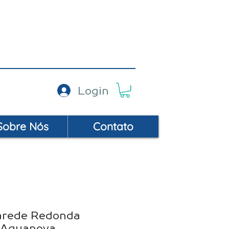
AC: (19) 99452-9414
Login
Sobre Nós
Contato
arede Redonda
 Aquanova