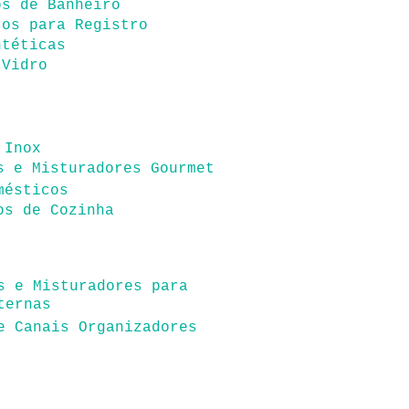
os de Banheiro
tos para Registro
ntéticas
 Vidro
 Inox
s e Misturadores Gourmet
mésticos
os de Cozinha
s e Misturadores para
ternas
e Canais Organizadores
4 |
R. das Orquídeas, 777 -