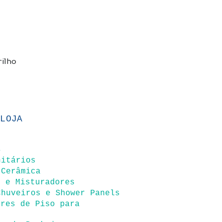
ilho
 LOJA
s
nitários
 Cerâmica
s e Misturadores
Chuveiros e Shower Panels
ores de Piso para
s