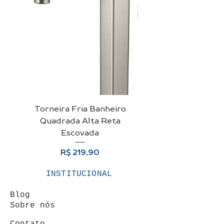
Torneira Fria Banheiro
Kit Cuba De Vidro 
Quadrada Alta Reta
Para Banheiro + Vá
Escovada
Preço
R$ 219,90
INSTITUCIONAL
Blog
Sobre nós