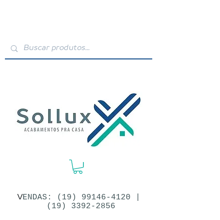
V
ENDAS: (19)​
99146-4120
|
(19) 3392-2856