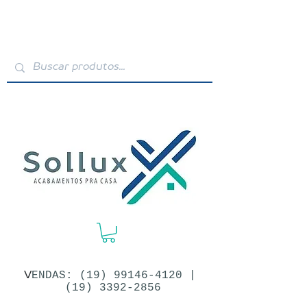
V
ENDAS: (19)​
99146-4120
|
(19) 3392-2856