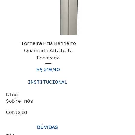
Torneira Fria Banheiro
Kit Cuba De Vidro 
Quadrada Alta Reta
Para Banheiro + Vá
Escovada
Preço
R$ 219,90
INSTITUCIONAL
Blog
Sobre nós
Contato
DÚVIDAS