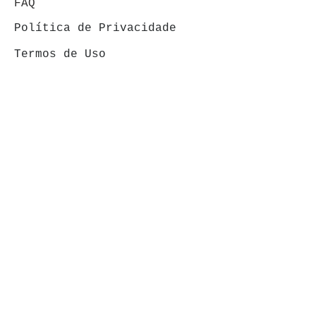
FAQ
Política de Privacidade
Termos de Uso
ÁREA DO CLIENTE
Minha conta
Meus pedidos
VENDAS: (19) 99146-
4120
FORMAS DE PAGAMENTOS