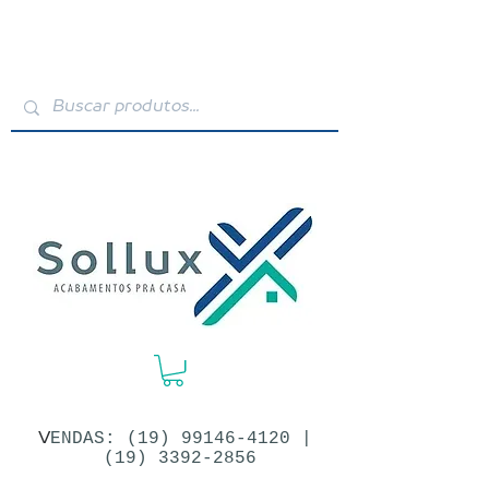
V
ENDAS: (19)​
99146-4120
|
(19) 3392-2856