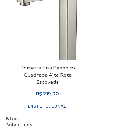
Torneira Fria Banheiro
Kit Cuba De Vidro 
Quadrada Alta Reta
Para Banheiro + Vá
Escovada
Preço
R$ 219,90
INSTITUCIONAL
Blog
Sobre nós