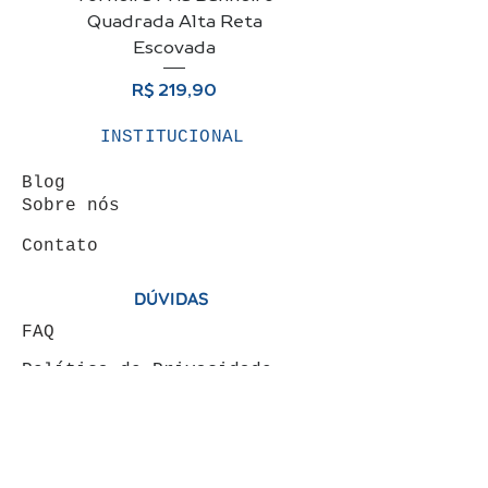
Quadrada Alta Reta
Para Banheiro + Vá
Escovada
Preço
R$ 219,90
INSTITUCIONAL
Blog
Sobre nós
Contato
DÚVIDAS
FAQ
Política de Privacidade
Termos de Uso
ÁREA DO CLIENTE