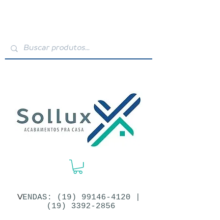
V
ENDAS: (19)​
99146-4120
|
(19) 3392-2856