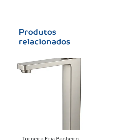
Produtos
relacionados
Torneira Fria Banheiro
Kit Cuba De Vidro 