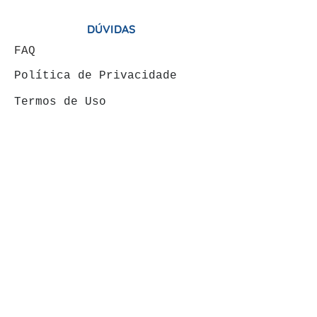
DÚVIDAS
FAQ
Política de Privacidade
Termos de Uso
ÁREA DO CLIENTE
Minha conta
Meus pedidos
VENDAS: (19) 99146-
4120
FORMAS DE PAGAMENTOS