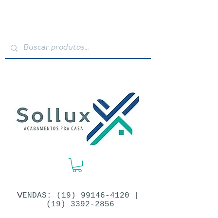
V
ENDAS: (19)​
99146-4120
|
(19) 3392-2856