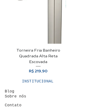
Torneira Fria Banheiro
Kit Cuba De Vidro 
Quadrada Alta Reta
Para Banheiro + Vá
Escovada
Preço
R$ 219,90
INSTITUCIONAL
Blog
Sobre nós
Contato